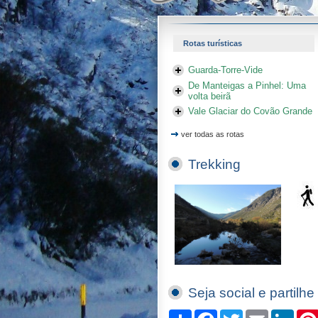
Rotas turísticas
Guarda-Torre-Vide
De Manteigas a Pinhel: Uma
volta beirã
Vale Glaciar do Covão Grande
ver todas as rotas
Trekking
Seja social e partilhe
Compartilhe
Facebook
Twitter
Email
Linked