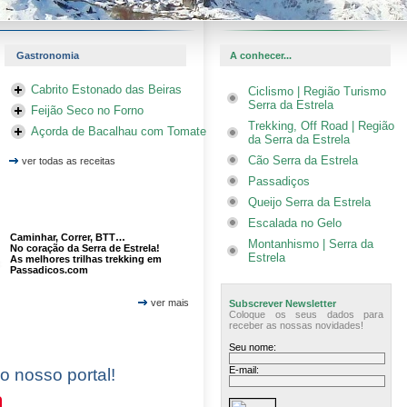
Gastronomia
A conhecer...
Cabrito Estonado das Beiras
Ciclismo | Região Turismo
Serra da Estrela
Feijão Seco no Forno
Trekking, Off Road | Região
Açorda de Bacalhau com Tomate
da Serra da Estrela
Cão Serra da Estrela
ver todas as receitas
Passadiços
Queijo Serra da Estrela
Escalada no Gelo
Caminhar, Correr, BTT…
Montanhismo | Serra da
No coração da Serra de Estrela!
Estrela
As melhores trilhas trekking em
Passadicos.com
ver mais
Subscrever Newsletter
Coloque os seus dados para
receber as nossas novidades!
Seu nome:
E-mail:
 o nosso portal!
In
Pinterest