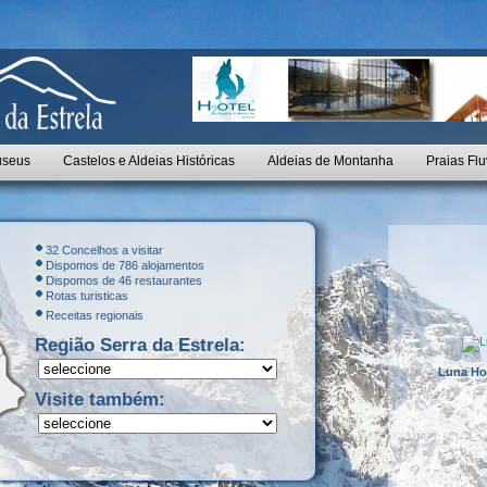
seus
Castelos e Aldeias Históricas
Aldeias de Montanha
Praias Flu
32 Concelhos a visitar
Dispomos de 786 alojamentos
Dispomos de 46 restaurantes
Rotas turisticas
Receitas regionais
Região Serra da Estrela:
Luna Hot
Visite também: