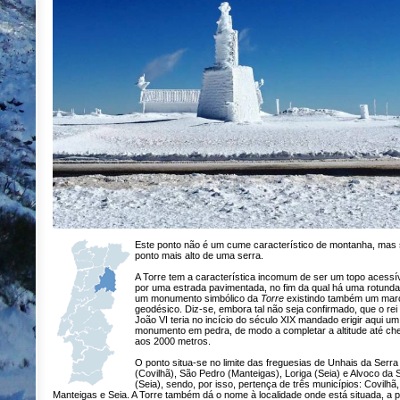
Este ponto não é um cume característico de montanha, mas 
ponto mais alto de uma serra.
A Torre tem a característica incomum de ser um topo acessí
por uma estrada pavimentada, no fim da qual há uma rotund
um monumento simbólico da
Torre
existindo também um mar
geodésico. Diz-se, embora tal não seja confirmado, que o rei
João VI teria no incício do século XIX mandado erigir aqui um
monumento em pedra, de modo a completar a altitude até ch
aos 2000 metros.
O ponto situa-se no limite das freguesias de Unhais da Serra
(Covilhã), São Pedro (Manteigas), Loriga (Seia) e Alvoco da 
(Seia), sendo, por isso, pertença de três municípios: Covilhã,
Manteigas e Seia. A Torre também dá o nome à localidade onde está situada, a p