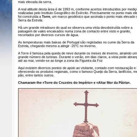
mais elevada da serra.
A real altitude desta área é de 1993 m, conforme acertos introduzidos por medi
realizadas pelo Instituto Geográfico do Exército. Precisamente no ponto mais e
foi construída a
Torre
, um marco geodésico que assinala o ponto mais elevado 
Serra da Estrela.
Há um grande miradouro do qual se observa uma vista desobstruída sobre a
paisagem de vales encaixados numa zona de contacto entre xisto e granito,
recortados por diversos cursos de água.
As temperaturas mais baixas de Portugal são registadas no cume da Serra da
Estrela, chegando mesmo a atingir -20°C no inverno.
A Torre é famosa pela queda de neve durante os meses de inverno, atraindo um
grande número de turistas. Durante o verão, em dias claros, a vista pode abran
até ao mar, vendo-se ao longe a zona da Figueira da Foz
Aqui existem diversos pontos de apoio ao visitante, contado com restauração e 
oferecendo os produtos regionais, como o famoso Queijo da Serra, lanifícios, me
pão, entre tantos outros.
Chamaram-lhe «Torre do Cruzeiro do Império» e «Altar Mor da Pátria».