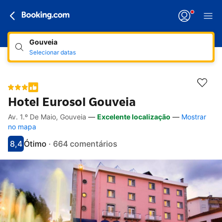
Gouveia
Selecionar datas
Hotel Eurosol Gouveia
Av. 1.º De Maio, Gouveia
—
Excelente localização
—
Mostrar
Hiperligações de acessibilidade
Ir para a descrição
Ir para as comodidades
Ir para os quartos
Ir para as condições
no mapa
8,4
Ótimo
·
664 comentários
Pontuado com 8.4
Avaliado como muito bom