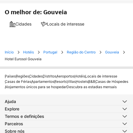
O melhor de: Gouveia
Cidades
Locais de interesse
Início
Hotéis
Portugal
Região do Centro
Gouveia
Hotel Eurosol Gouveia
Países
Regiões
Cidades
Distritos
Aeroportos
Hotéis
Locais de interesse
Casas de Férias
Apartamentos
Resorts
Villas
Hostels
B&B
Casas de Hóspedes
Alojamentos únicos para se hospedar
Descubra as estadias mensais
Ajuda
Explore
Termos e definições
Parceiros
Sobre nós