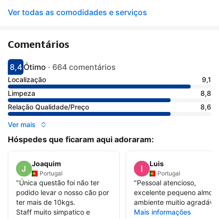
Ver todas as comodidades e serviços
Comentários
8,4
Ótimo
·
664 comentários
Pontuado com 8.4
Avaliado como muito bom
Localização
9,1
Limpeza
8,8
Relação Qualidade/Preço
8,6
Ver mais
Hóspedes que ficaram aqui adoraram:
Joaquim
Luis
Portugal
Portugal
"
Única questão foi não ter
"
Pessoal atencioso,
podido levar o nosso cão por
excelente pequeno almoç
ter mais de 10kgs.
ambiente muitio agradável
Staff muito simpatico e
Mais informações