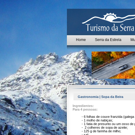
Home
Serra da Estrela
Mu
Gastronomia | Sopa da Beira
Ingredientes:
Para 4 pessoas:
- 6 folhas de couve franzida (galega 
- 1 molho de nabiças;
- 1 fatia de presunto ou um osso de p
- 2 colheres de sopa de azeite;
- 125 g de farinha de milho;
- sal;