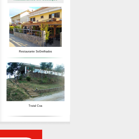
Restaurante SoGrelhados
Trutal Coa