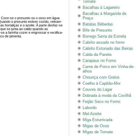
Tomate
Bacalhau á Lagareiro
Bacalhau à Margarida da
Praça
 Coze-se o presunto ou o osso em água
 Quando o presunto estiver cozido, retiram-
Batatas Bêbedas
as hortaliças e o azeite. À parte desfaz-se
, que se junta ao caldo quando as
Bife de Presunto
se a farinha cozer e engrossar e rectifica-
Borrego Serra da Estrela
uco de pimenta.
Cabrito assado no forno
Cabrito Estonado das Beiras
Calda da Panela
Carapaus no Forno
Carne de Porco em Vinha-de-
alhos
Chouriça com Grelos
Coelho à Capitão-Mor
Couves do Lagar
Dobrada à moda da Covilhã
Feijão Seco no Forno
Laburdo
Mel-Azeite
Miga Esturricada
Migas de Ovos
Migas de Tomate