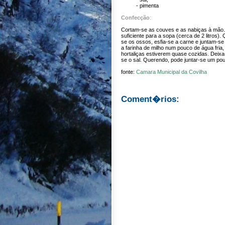
- pimenta
Confecção
:
Cortam-se as couves e as nabiças à mão.
suficiente para a sopa (cerca de 2 litros).
se os ossos, esfia-se a carne e juntam-se 
a farinha de milho num pouco de água fria
hortaliças estiverem quase cozidas. Deixa-
se o sal. Querendo, pode juntar-se um po
fonte:
Camara Municipal da Covilha
Coment�rios: