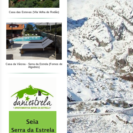
Casa das Estevas (Vila Velha de Rodão)
Casa da Várzea - Serra da Estrela (Fornos de
Algodres)