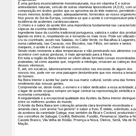
É uma gordura essencialmente monoinsaturada, rica em vitamina E e outros
antioxidantes naturais, veículo de outras vitaminas lipossolúveis (A,D,K), com 
composição em ácidos gordos que se aproxima da do leite materno, permitindo 
esses mesmos ácidos, sejam, adequadamente, fornecidos ao nosso organismo
Nos povos do Sul da Europa, considera-se que o azeite é corresponsável pela 
incidência de acidentes cardiovasculares.
O cheiro e o sabor do azeite têm uma importância fundamental nas característi
sápicas da cozinha mediterrânea.
Ingrediente base da cozinha tradicional portuguesa, valoriza o sabor dos produt
ligando-os entre si, respeitando-os e tornando-os mais ricos. Pode ser utilizado
cru ou cozinhado, assim nas Saladas, no Caldo Verde, no Bacalhau à Lagareiro,
numa caldeirada, nas Cavacas, nos Biscoitos, nas Filhós, em tantos e tantos
manjares, o azeite é a chave do sucesso...
Sendo muito resistente a altas temperaturas e não penetrando nos alimentos c
acontece com outras gorduras, é mais apropriado para a fritura.
Em toda a região da Beira Interior se vêem olivais formado coroas esverdeadas
prateadas, tal como aquelas que, segundo a mitologia, ornavam as cabeças do
deuses vitoriosos.
E, até, em socalcos, laboriosamente construídos nas encostas de alguns dos
nossos rios, pode ver-se uma paisagem deslumbrante que nos mostra a tenaci
do homem.
Na Beira Interior o azeite faz parte da sua matriz cultural, sendo uma das fontes
rendimento das nossas gentes.
Compreende-se, deste modo, o esmero e o labor dedicados a essa actividade, 
o lagar de azeite ocupou sempre um lugar central na representação simbólica e
economia comunitária.
A singularidade e a excepcional qualidade dos Azeites da Beira Interior distingue
entre os melhores azeites do mundo.
O Azeite da Beira Baixa tem coloração amarela clara levemente esverdeada e
amarela clara, com aroma "sui generis" e sabor a fruto. É obtido, sobretudo, a pa
da azeitona da variedade Galega, mas também da Bical e Cordovil, produzindo-
nos concelhos de Sabugal, Covilhã, Belmonte, Fundão, Penamacor, Idanha-a-N
Castelo Branco, Vila Velha de Ródão, Proença-a-Nova, Oleiros, Sertã, Vila de Re
Mação.