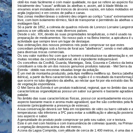
obtê-los mais facilmente e com maior qualidade, no que se refere ao aspecto fís
Inicialmente deu "casas" artificiais às abelhas e, assim, até à Idade Média os
enxames eram instalados em troncos de árvores vazios, em tubos moldados e
argila (egípcios) e em cestos de palha e canas.
Nas zonas mediterrâneas o sobreiro deu origem ao cortiço "casa" extremament
leve, com bom isolamento térmico, fácil de transportar e permitindo às abelhas
moldagem fácil.
Só a partir de 1852, a colmeia de quadros móveis de Lorenzo Lorraine Langstro
passou a ser utilizada nos mais diversos países.
Desde o séc. XIX, devido às suas propriedades terapêuticas, o mel é usado na
preparação de medicamentos. No nosso país e na Beira Interior, a apicultura é
actividade que sempre teve um lugar de destaque.
Nas ordenações dos nossos primeiros reis pode comprovar-se que estes
concediam privilégios sob a forma de foral aos "abelheiros", sendo o mel utilizad
para diversas trocas comerciais.
Os seu valor nutritivo fez com que o homem o introduzisse na alimentação e, e
muitas receitas da cozinha tradicional, ele é ingrediente indispensável.
Os concelhos da Covilhã, Guarda, Manteigas, Seia, Gouveia e Celorico da beira
constituem a rota de um dos nossos genuínos produtos naturais - Mel Serra da
Estrela - obtido nas encostas situadas longe da poluição.
É um mel de montanha produzido, pela Apis mellifera mellifera sp. Iberica (abelh
ibérica), a partir da flora característica da região e é o resultado da transformaç
que ocorre no tubo digestivo da abelha, ao néctar que foi por ela extraído das fl
de vegetação espontânea.
O Mel Serra da Estrela é um produto tradicional, regional, que no âmbito das su
características organolépticas possui um sabor sui generis e bastante agradáve
paladar.
No âmbito das suas características físicas, possui cor acentuadamente escura
aspecto bastante macio e aroma muito agradável, que lhe são conferidos pela fl
existente (principalmente a presença de estevas).
A sua conservação deverá ser feita em recipientes de vidro ou barro vidrado e 
temperaturas não inferiores a 5ºC para evitar a solidificação e alteração posteri
seu aspecto e sabor.
A genuinidade do produto pode comprovar-se pelo seu sabor, cor e textura.
Este é um mel com história e com transumância de colmeias quando, na Primav
a vegetação desponta acima dos mil metros.
A zona da Lagoa Comprida, com altitude de cerca de 1.400 metros, é uma das 