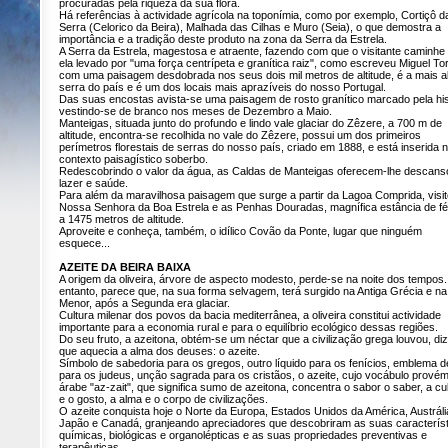
procuradas pela riqueza da sua flora.
Há referências à actividade agrícola na toponímia, como por exemplo, Cortiçô d
Serra (Celorico da Beira), Malhada das Cilhas e Muro (Seia), o que demostra a
importância e a tradição deste produto na zona da Serra da Estrela.
A Serra da Estrela, magestosa e atraente, fazendo com que o visitante caminhe
ela levado por "uma força centrípeta e granítica raiz", como escreveu Miguel To
com uma paisagem desdobrada nos seus dois mil metros de altitude, é a mais al
serra do país e é um dos locais mais aprazíveis do nosso Portugal.
Das suas encostas avista-se uma paisagem de rosto granítico marcado pela his
vestindo-se de branco nos meses de Dezembro a Maio.
Manteigas, situada junto do profundo e lindo vale glaciar do Zêzere, a 700 m de
altitude, encontra-se recolhida no vale do Zêzere, possui um dos primeiros
perímetros florestais de serras do nosso país, criado em 1888, e está inserida
contexto paisagístico soberbo.
Redescobrindo o valor da água, as Caldas de Manteigas oferecem-lhe descans
lazer e saúde.
Para além da maravilhosa paisagem que surge a partir da Lagoa Comprida, visit
Nossa Senhora da Boa Estrela e as Penhas Douradas, magnífica estância de fé
a 1475 metros de altitude.
Aproveite e conheça, também, o idílico Covão da Ponte, lugar que ninguém
esquece...
AZEITE DA BEIRA BAIXA
A origem da oliveira, árvore de aspecto modesto, perde-se na noite dos tempos
entanto, parece que, na sua forma selvagem, terá surgido na Antiga Grécia e na
Menor, após a Segunda era glaciar.
Cultura milenar dos povos da bacia mediterrânea, a oliveira constitui actividade
importante para a economia rural e para o equilíbrio ecológico dessas regiões.
Do seu fruto, a azeitona, obtém-se um néctar que a civilização grega louvou, di
que aquecia a alma dos deuses: o azeite.
Símbolo de sabedoria para os gregos, outro líquido para os fenícios, emblema 
para os judeus, unção sagrada para os cristãos, o azeite, cujo vocábulo prové
árabe "az-zait", que significa sumo de azeitona, concentra o sabor o saber, a cu
e o gosto, a alma e o corpo de civilizações.
O azeite conquista hoje o Norte da Europa, Estados Unidos da América, Austráli
Japão e Canadá, granjeando apreciadores que descobriram as suas caracterís
químicas, biológicas e organolépticas e as suas propriedades preventivas e
terapêuticas.